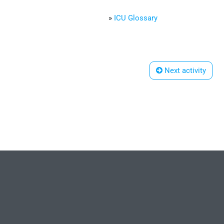
»
ICU Glossary
 Next activity