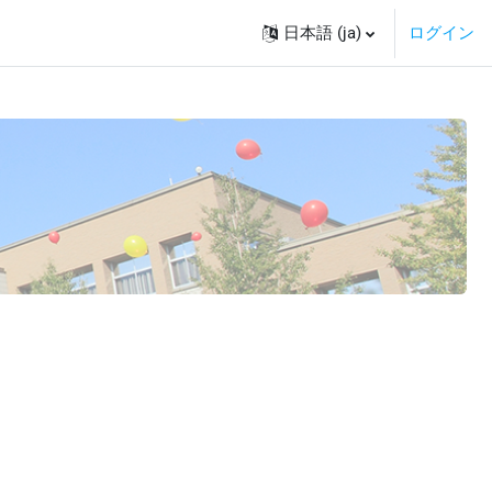
日本語 ‎(ja)‎
ログイン